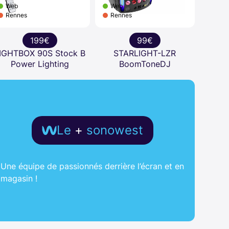
Web
Web
Rennes
Rennes
199€
99€
IGHTBOX 90S Stock B
STARLIGHT-LZR
Power Lighting
BoomToneDJ
Le
+
sonowest
Une équipe de passionnés derrière l’écran et en
magasin !