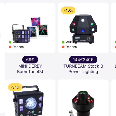
-40%
Web
Web
Rennes
Rennes
69€
144€
240€
MINI DERBY
TURNBEAM Stock B
BoomToneDJ
Power Lighting
-34%