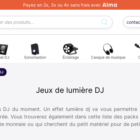
Payez en 2x, 3x ou 4x sans frais avec
conta
iel DJ
Sonorisation
Éclairage
Casque de musique
ge DJ
ffets voix
Percuss
DJ
ordes autres instruments
Accessoi
Jeux de lumière DJ
erchandising
es DJ du moment. Un effet lumière dj va vous permettre
oirée. Vous trouverez également dans cette liste des packs 
ièces détachées pour guitares et basses
orte monnaie ou qui cherchent du petit matériel pour de pet
atteries