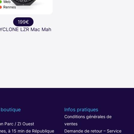
Web
Rennes
199€
YCLONE LZR Mac Mah
 boutique
Infos pratiques
1
Conditions générales de
n Parc / ZI Ouest
ventes
hes, à 15 min de République
Demande de retour – Service