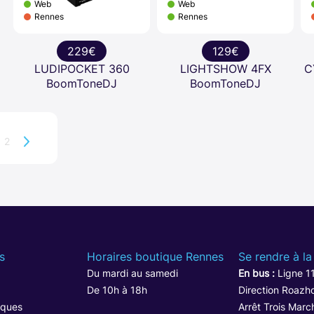
Web
Web
Rennes
Rennes
229€
129€
LUDIPOCKET 360
LIGHTSHOW 4FX
C
BoomToneDJ
BoomToneDJ
2
s
Horaires boutique Rennes
Se rendre à la
Du mardi au samedi
En bus :
Ligne 1
De 10h à 18h
Direction Roazho
iques
Arrêt Trois Marc