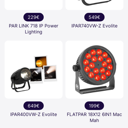
229€
549€
PAR LINK 718 IP Power
IPAR740VW-Z Evolite
Lighting
649€
199€
IPAR400VW-Z Evolite
FLATPAR 18X12 6IN1 Mac
Mah