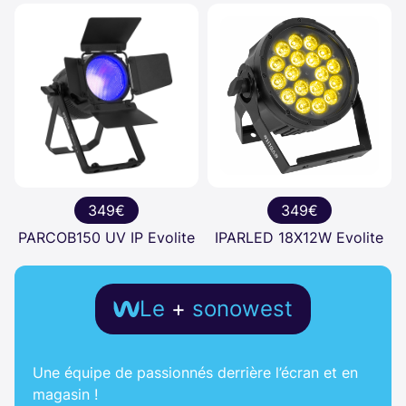
349€
349€
PARCOB150 UV IP Evolite
IPARLED 18X12W Evolite
Le
+
sonowest
Une équipe de passionnés derrière l’écran et en
magasin !