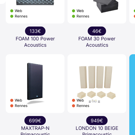
Web
Web
Rennes
Rennes
133€
46€
FOAM 100 Power
FOAM 30 Power
Acoustics
Acoustics
Web
Web
Rennes
Rennes
699€
949€
MAXTRAP-N
LONDON 10 BEIGE
Primacoustic
Primacoustic