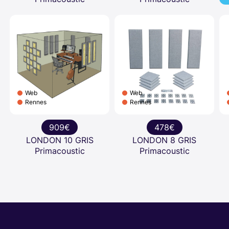
Web
Web
Rennes
Rennes
909€
478€
LONDON 10 GRIS
LONDON 8 GRIS
Primacoustic
Primacoustic