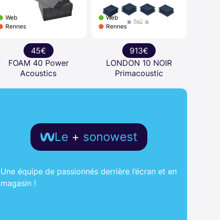
Web
Web
Rennes
Rennes
45€
913€
FOAM 40 Power
LONDON 10 NOIR
Acoustics
Primacoustic
Le
+
sonowest
Une équipe de passionnés derrière l’écran et en
magasin !