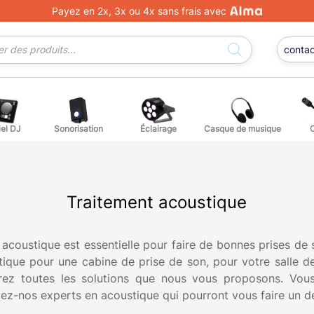
Payez en 2x, 3x ou 4x sans frais avec
conta
iel DJ
Sonorisation
Éclairage
Casque de musique
ge DJ
ffets voix
Percuss
ordes autres instruments
Accessoi
Traitement acoustique
erchandising
 acoustique est essentielle pour faire de bonnes prises de
tique pour une cabine de prise de son, pour votre salle 
ièces détachées pour guitares et basses
vrez toutes les solutions que nous vous proposons. Vous
z-nos experts en acoustique qui pourront vous faire un de
atteries