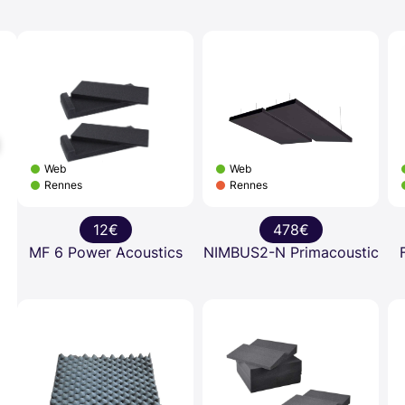
Web
Web
Rennes
Rennes
12€
478€
MF 6 Power Acoustics
NIMBUS2-N Primacoustic