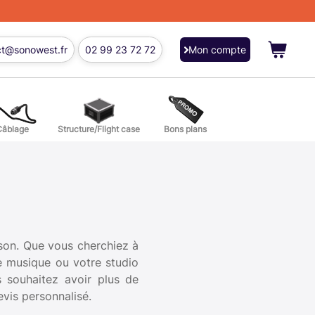
ct@sonowest.fr
02 99 23 72 72
Mon compte
Câblage
Structure/Flight case
Bons plans
ions
res batterie et percussion
 son. Que vous cherchiez à
de musique ou votre studio
 souhaitez avoir plus de
vis personnalisé.