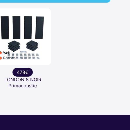
Web
Rennes
478€
LONDON 8 NOIR
Primacoustic