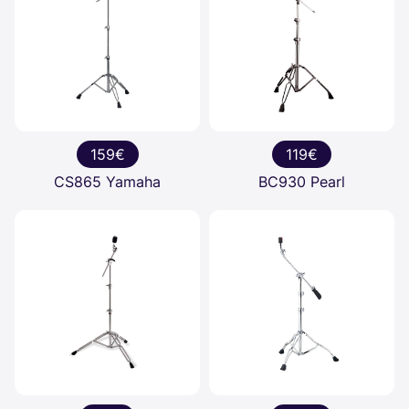
159€
119€
CS865 Yamaha
BC930 Pearl