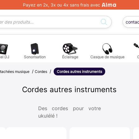
Payez en 2x, 3x ou 4x sans frais avec
conta
iel DJ
Sonorisation
Éclairage
Casque de musique
/
/
ge DJ
ffets voix
Percuss
étachées musique
Cordes
Cordes autres instruments
ordes autres instruments
Accessoi
Cordes autres instruments
erchandising
Des cordes pour votre
ukulélé !
ièces détachées pour guitares et basses
atteries