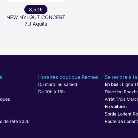
8,50€
NEW NYLGUT CONCERT
7U Aquila
s
Horaires boutique Rennes
Se rendre à la
Du mardi au samedi
En bus :
Ligne 1
De 10h à 18h
Direction Roazho
iques
Arrêt Trois Marc
En voiture :
Sortie Lorient R
s de l’été 2026
Route de Lorient