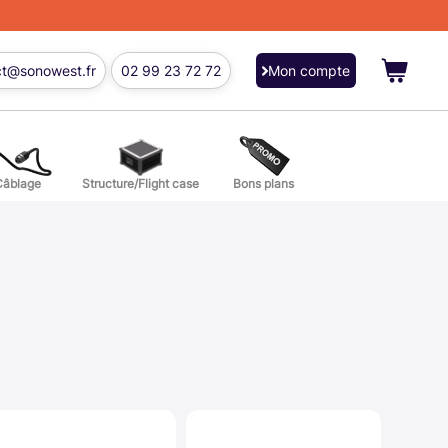
ct@sonowest.fr
02 99 23 72 72
Mon compte
Câblage
Structure/Flight case
Bons plans
ions
res batterie et percussion