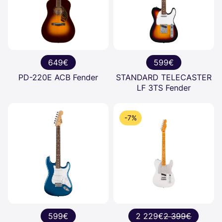
649€
599€
PD-220E ACB Fender
STANDARD TELECASTER
LF 3TS Fender
-7%
599€
2 229€
2 399€