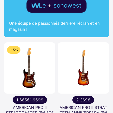
Le
+
sonowest
Une équipe de passionnés derrière l’écran et en
magasin !
-15%
1 665€
1 959€
2 369€
AMERICAN PRO II
AMERICAN PRO II STRAT
STRATOCASTER RW 3TS
70TH ANNIVERSARY RW