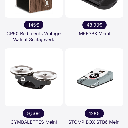
145€
48,90€
CP90 Rudiments Vintage
MPE3BK Meinl
Walnut Schlagwerk
9,50€
129€
CYMBALETTES Meinl
STOMP BOX STB6 Meinl