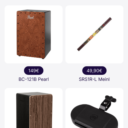
149€
49,90€
BC-121B Pearl
SRS1R-L Meinl