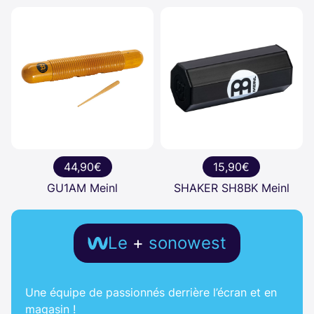
44,90€
15,90€
GU1AM Meinl
SHAKER SH8BK Meinl
Le
+
sonowest
Une équipe de passionnés derrière l’écran et en
magasin !