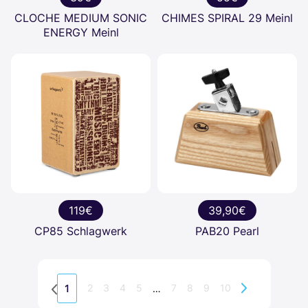
CLOCHE MEDIUM SONIC
CHIMES SPIRAL 29 Meinl
ENERGY Meinl
119€
39,90€
CP85 Schlagwerk
PAB20 Pearl
2
3
4
5
7
8
9
10
1
…