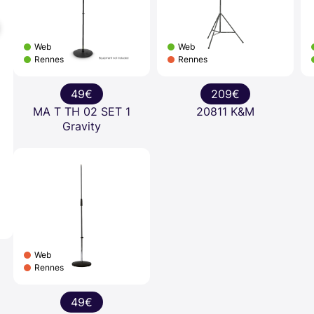
Web
Web
Rennes
Rennes
49€
209€
MA T TH 02 SET 1
20811 K&M
Gravity
Web
Rennes
49€