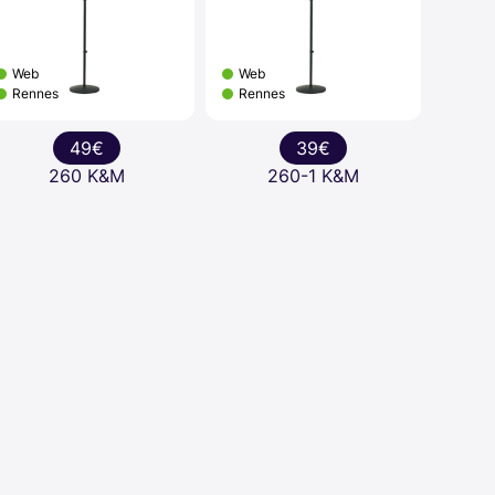
Web
Web
Rennes
Rennes
49€
39€
260 K&M
260-1 K&M