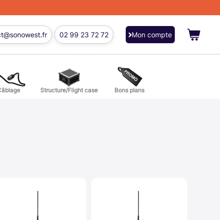
ct@sonowest.fr
02 99 23 72 72
Mon compte
Câblage
Structure/Flight case
Bons plans
ions
res batterie et percussion