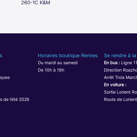
260-1C K&M
s
Horaires boutique Rennes
Se rendre à la
Du mardi au samedi
En bus :
Ligne 1
De 10h à 18h
Direction Roazho
iques
Arrêt Trois Marc
En voiture :
Sortie Lorient R
s de l’été 2026
Route de Lorient