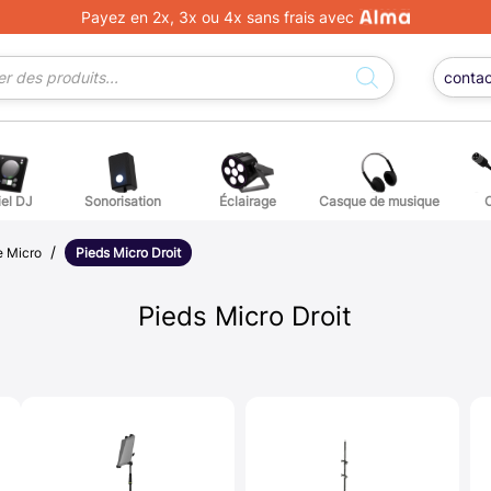
Payez en 2x, 3x ou 4x sans frais avec
conta
iel DJ
Sonorisation
Éclairage
Casque de musique
/
ge DJ
ffets voix
Percuss
e Micro
Pieds Micro Droit
ordes autres instruments
Accessoi
Pieds Micro Droit
erchandising
ièces détachées pour guitares et basses
atteries