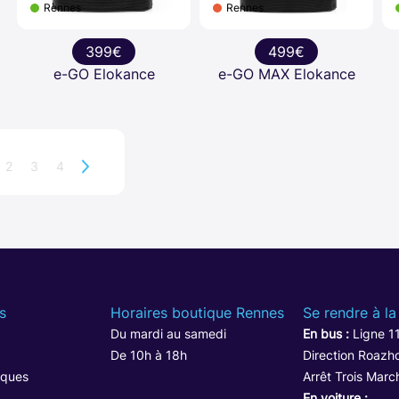
Rennes
Rennes
399€
499€
e-GO Elokance
e-GO MAX Elokance
2
3
4
s
Horaires boutique Rennes
Se rendre à la
Du mardi au samedi
En bus :
Ligne 1
De 10h à 18h
Direction Roazho
iques
Arrêt Trois Marc
En voiture :