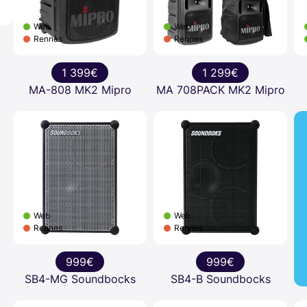
Web
Web
Rennes
Rennes
1 399€
1 299€
MA-808 MK2 Mipro
MA 708PACK MK2 Mipro
Web
Web
Rennes
Rennes
999€
999€
SB4-MG Soundbocks
SB4-B Soundbocks