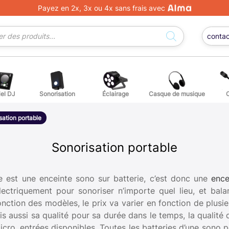
Payez en 2x, 3x ou 4x sans frais avec
conta
iel DJ
Sonorisation
Éclairage
Casque de musique
ge DJ
ffets voix
Percuss
sation portable
ordes autres instruments
Accessoi
Sonorisation portable
erchandising
e est une enceinte sono sur batterie, c’est donc une
ence
lectriquement pour sonoriser n’importe quel lieu, et bal
ièces détachées pour guitares et basses
ction des modèles, le prix va varier en fonction de plusieu
is aussi sa qualité pour sa durée dans le temps, la qualité 
atteries
icro, entrées disponibles. Toutes les batteries d’une sono p