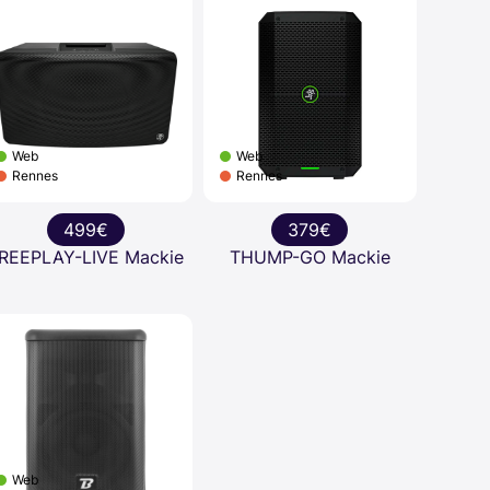
Web
Web
Rennes
Rennes
499€
379€
REEPLAY-LIVE Mackie
THUMP-GO Mackie
Web