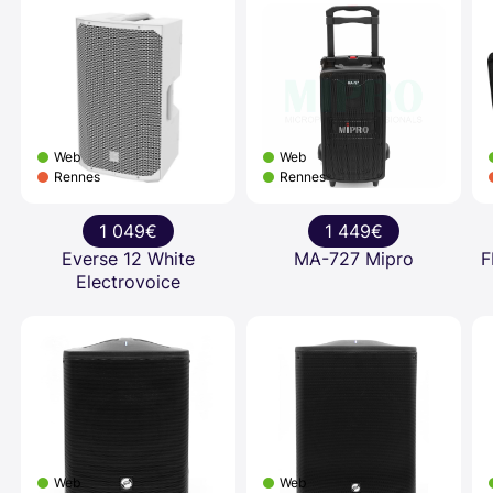
Web
Web
Rennes
Rennes
1 049€
1 449€
Everse 12 White
MA-727 Mipro
F
Electrovoice
Web
Web