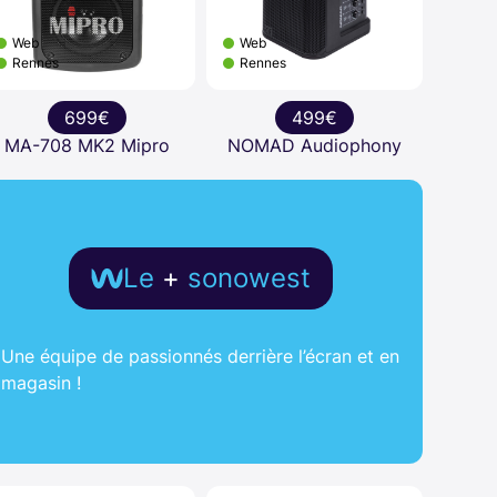
Web
Web
Rennes
Rennes
699€
499€
MA-708 MK2 Mipro
NOMAD Audiophony
Le
+
sonowest
Une équipe de passionnés derrière l’écran et en
magasin !