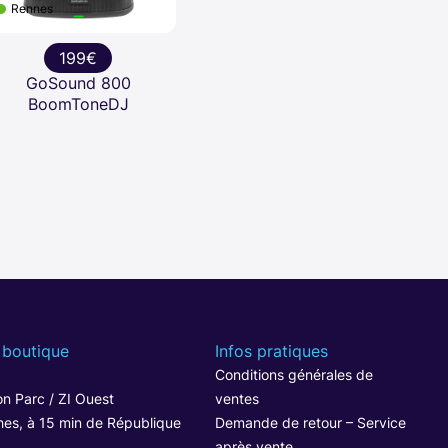
Rennes
199€
GoSound 800
BoomToneDJ
 boutique
Infos pratiques
1
Conditions générales de
n Parc / ZI Ouest
ventes
hes, à 15 min de République
Demande de retour – Service
après vente