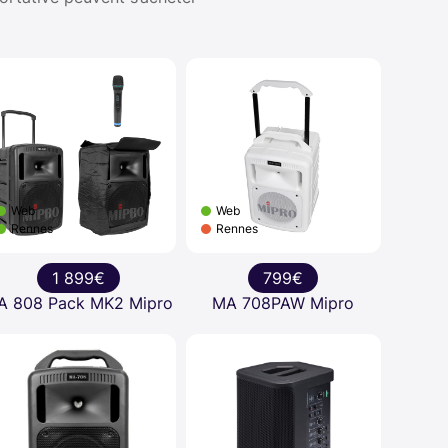
Web
Web
Rennes
Rennes
1 899€
799€
A 808 Pack MK2 Mipro
MA 708PAW Mipro