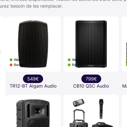
rez besoin de les remplacer.
Web
Web
Rennes
Rennes
549€
799€
TR12-BT Algam Audio
CB10 QSC Audio
M