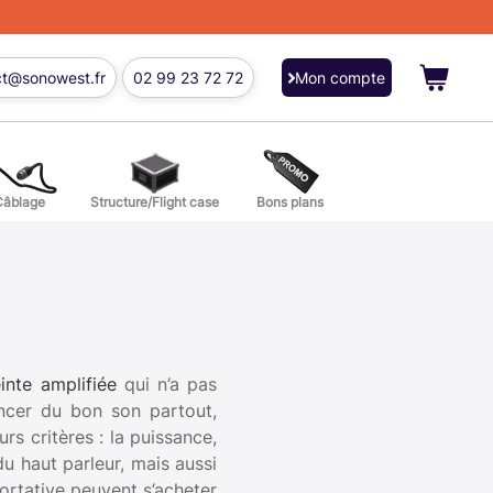
ct@sonowest.fr
02 99 23 72 72
Mon compte
Câblage
Structure/Flight case
Bons plans
ions
res batterie et percussion
inte amplifiée
qui n’a pas
ancer du bon son partout,
rs critères : la puissance,
du haut parleur, mais aussi
ortative peuvent s’acheter