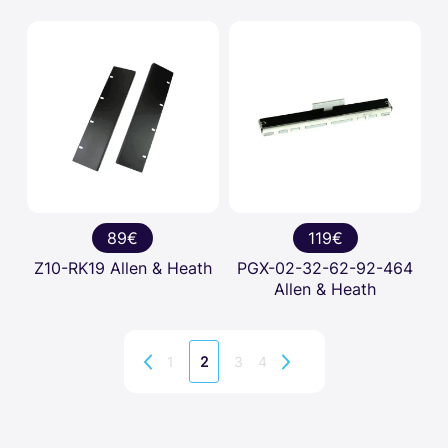
89€
119€
Z10-RK19 Allen & Heath
PGX-02-32-62-92-464
Allen & Heath
1
3
4
2