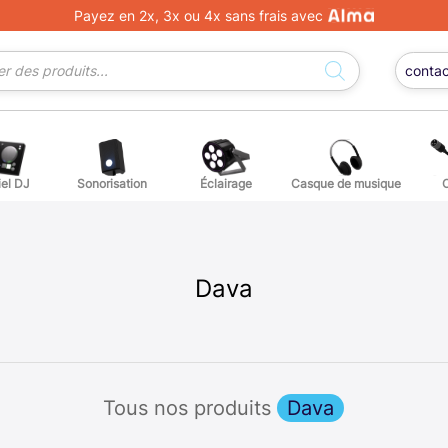
Payez en 2x, 3x ou 4x sans frais avec
conta
iel DJ
Sonorisation
Éclairage
Casque de musique
ge DJ
ffets voix
Percuss
ordes autres instruments
Accessoi
Dava
erchandising
ièces détachées pour guitares et basses
Tous nos produits
Dava
atteries