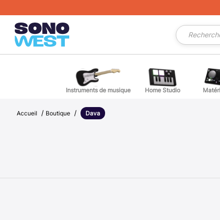
Recherche
de
produits
Instruments de musique
Home Studio
Matér
/
/
Guitares
Informatique Musicale
Contrôleurs DJ
Enceintes sono
Lycras et Panels
Casques DJ
Câbles Réseau
Packs Structures et Pieds
Câbles Haut-Parleurs
Tables de Mixa
E
Accueil
Boutique
Dava
Accessoires et pièces détachées musique
Traitement acoustique
Platines vinyles
Caissons de basses actifs
Jeux de Lumière
Casque Studio | Casque Monitoring
Câbles HDMI
Flights cases
C
Ukulélés
Monitoring
Systèmes DVS
Micros
Controleurs DMX et Blocs
Accessoires casques
Câbles au mètre
M
Amplis guitares
Microphones de studio
Effets DJ
Accessoires sonorisation
Lumière Noire et Stroboscopes
Amplificateurs/Distributeurs Casques
Câbles DMX
P
Effets guitares et basses
Synthétiseurs/Boites à Rythmes
Platines Multimédias à Plat
Tables de mixage
Boules à facettes
Câbles Electriques
B