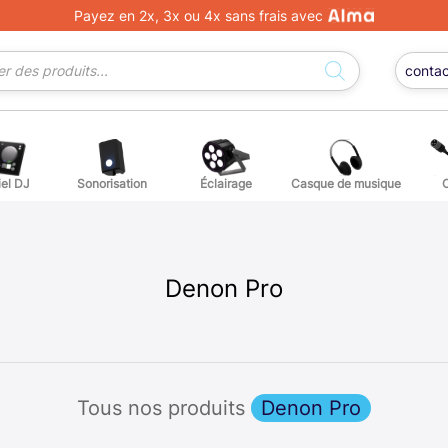
Payez en 2x, 3x ou 4x sans frais avec
conta
iel DJ
Sonorisation
Éclairage
Casque de musique
ge DJ
ffets voix
Percuss
ordes autres instruments
Accessoi
Denon Pro
erchandising
ièces détachées pour guitares et basses
Tous nos produits
Denon Pro
atteries