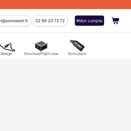
ct@sonowest.fr
02 99 23 72 72
Mon compte
Câblage
Structure/Flight case
Bons plans
ions
res batterie et percussion