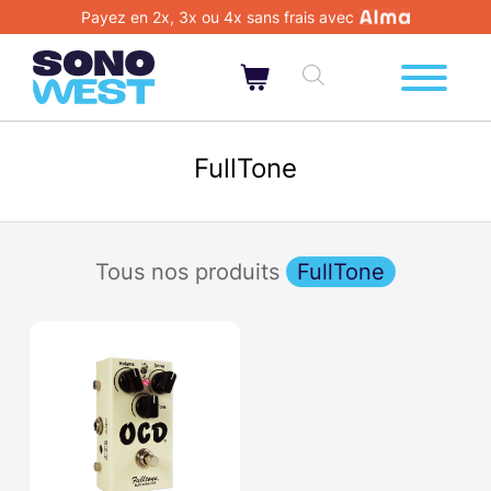
Payez en 2x, 3x ou 4x sans frais avec
FullTone
Tous nos produits
FullTone