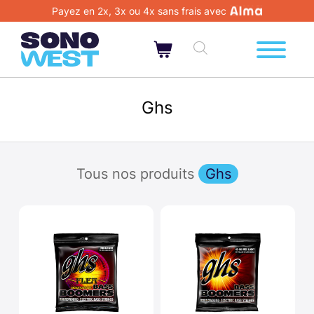
Payez en 2x, 3x ou 4x sans frais avec
Ghs
Tous nos produits
Ghs