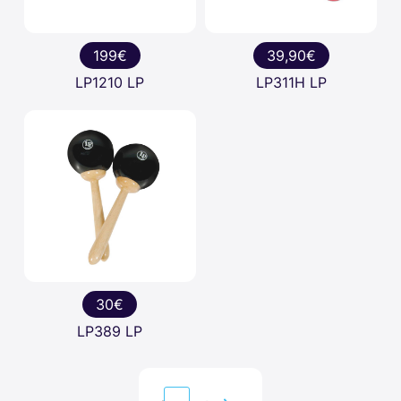
199€
39,90€
LP1210 LP
LP311H LP
30€
LP389 LP