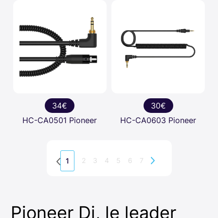
34€
30€
HC-CA0501 Pioneer
HC-CA0603 Pioneer
2
3
4
5
6
7
1
Pioneer Dj, le leader