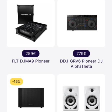
259€
779€
FLT-DJMA9 Pioneer
DDJ-GRV6 Pioneer DJ
AlphaTheta
-16%