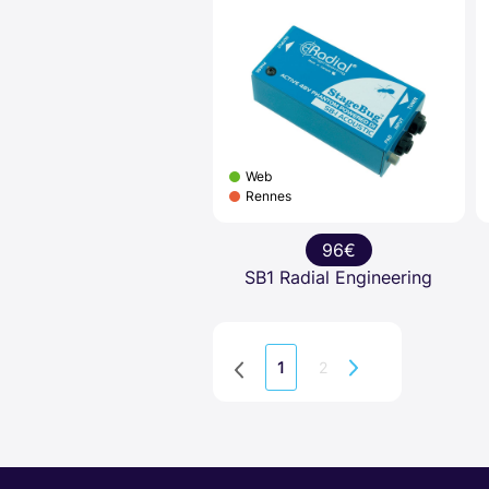
Web
Rennes
96€
SB1 Radial Engineering
2
1