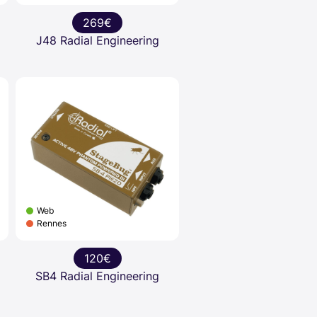
269€
g
J48 Radial Engineering
Web
Rennes
120€
SB4 Radial Engineering