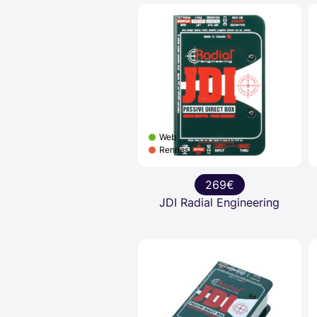
Web
Rennes
269€
JDI Radial Engineering