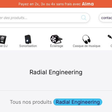
Payez en 2x, 3x ou 4x sans frais avec
conta
iel DJ
Sonorisation
Éclairage
Casque de musique
ge DJ
ffets voix
Percuss
ordes autres instruments
Accessoi
Radial Engineering
erchandising
ièces détachées pour guitares et basses
Tous nos produits
Radial Engineering
atteries