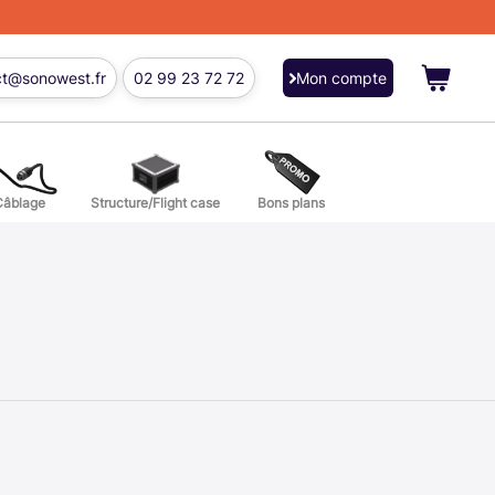
ct@sonowest.fr
02 99 23 72 72
Mon compte
Câblage
Structure/Flight case
Bons plans
ions
res batterie et percussion