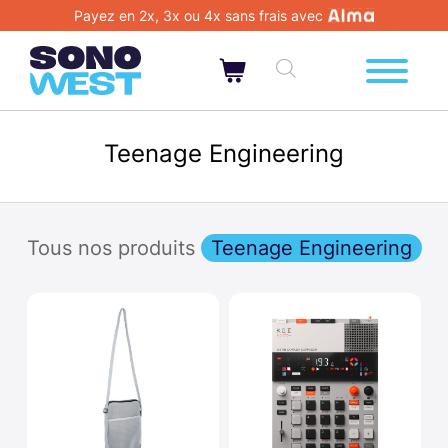
Payez en 2x, 3x ou 4x sans frais avec
Teenage Engineering
Tous nos produits
Teenage Engineering