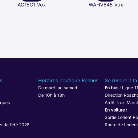
AC15C1 Vox
WAHV845 Vox
s
Horaires boutique Rennes
Se rendre à la
Du mardi au samedi
En bus :
Ligne 1
De 10h à 18h
Direction Roazho
iques
Arrêt Trois Marc
En voiture :
Sortie Lorient R
s de l’été 2026
Route de Lorient