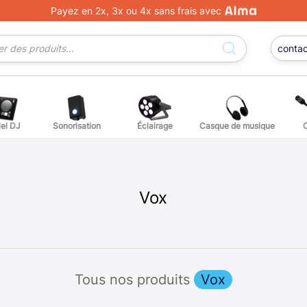
Payez en 2x, 3x ou 4x sans frais avec
conta
iel DJ
Sonorisation
Éclairage
Casque de musique
ge DJ
ffets voix
Percuss
ordes autres instruments
Accessoi
Vox
erchandising
ièces détachées pour guitares et basses
Tous nos produits
Vox
atteries