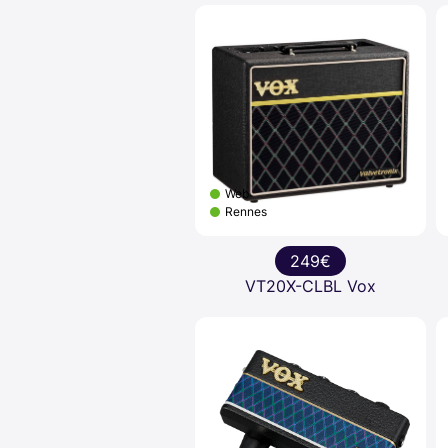
Web
Rennes
249€
VT20X-CLBL Vox