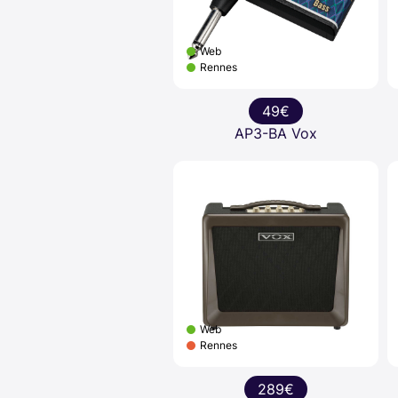
Web
Rennes
49€
AP3-BA Vox
Web
Rennes
289€