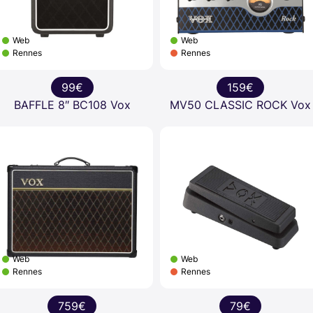
Web
Web
Rennes
Rennes
99€
159€
BAFFLE 8″ BC108 Vox
MV50 CLASSIC ROCK Vox
Web
Web
Rennes
Rennes
759€
79€