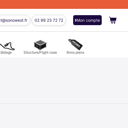
ct@sonowest.fr
02 99 23 72 72
Mon compte
Câblage
Structure/Flight case
Bons plans
ions
res batterie et percussion