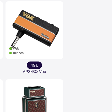
Web
Rennes
49€
AP3-BQ Vox