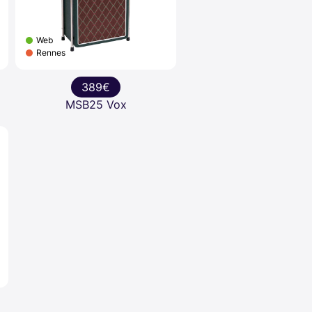
Web
Rennes
389€
MSB25 Vox