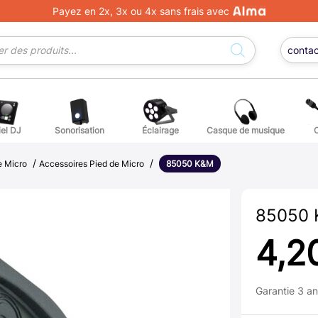
Payez en 2x, 3x ou 4x sans frais avec
conta
iel DJ
Sonorisation
Éclairage
Casque de musique
/
/
ge DJ
ffets voix
Percuss
e Micro
Accessoires Pied de Micro
85050 K&M
ordes autres instruments
Accessoi
85050
erchandising
4,2
ièces détachées pour guitares et basses
Garantie 3 a
atteries