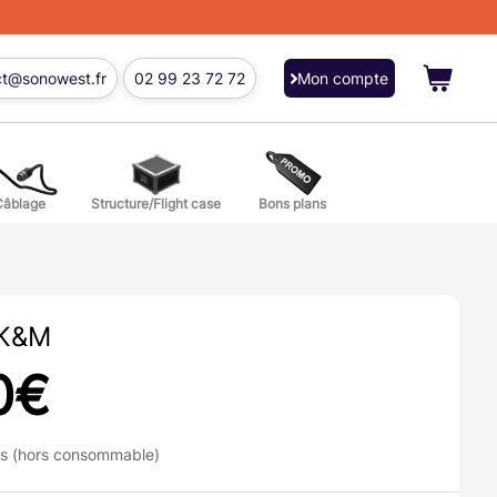
ct@sonowest.fr
02 99 23 72 72
Mon compte
Câblage
Structure/Flight case
Bons plans
ions
res batterie et percussion
 K&M
0
€
ns (hors consommable)