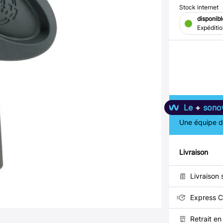
Stock internet
disponibl
Expéditi
Le
+
sono
Une équipe de
Livraison
Livraison 
Express C
Retrait e