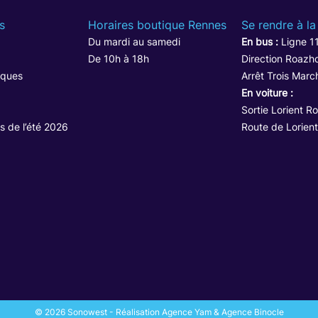
s
Horaires boutique Rennes
Se rendre à la
Du mardi au samedi
En bus :
Ligne 1
De 10h à 18h
Direction Roazho
iques
Arrêt Trois Marc
En voiture :
Sortie Lorient R
s de l’été 2026
Route de Lorient
© 2026 Sonowest - Réalisation Agence Yam & Agence Binocle