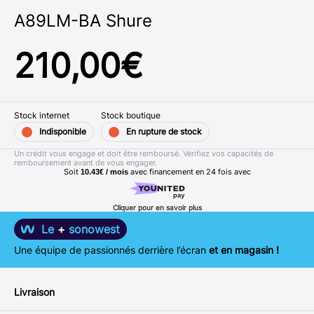
A89LM-BA Shure
210,00
€
Stock internet
Stock boutique
Indisponible
En rupture de stock
Un crédit vous engage et doit être remboursé. Vérifiez vos capacités de
remboursement avant de vous engager.
Soit
avec financement en
24
fois avec
10.43€ / mois
Cliquer pour en savoir plus
Le
+
sonowest
Une équipe de passionnés derrière l’écran
et en magasin !
Livraison