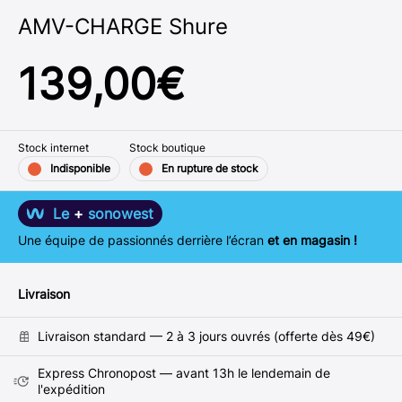
AMV-CHARGE Shure
139,00
€
Stock internet
Stock boutique
Indisponible
En rupture de stock
Le
+
sonowest
Une équipe de passionnés derrière l’écran
et en magasin !
Livraison
Livraison standard — 2 à 3 jours ouvrés (offerte dès 49€)
Express Chronopost — avant 13h le lendemain de
l'expédition