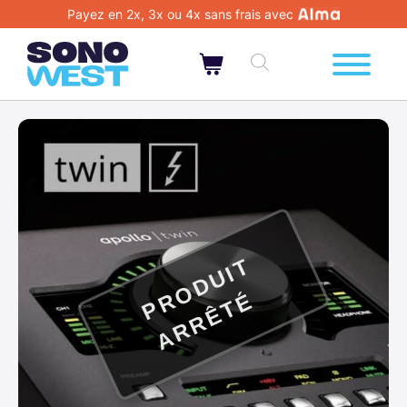
Payez en 2x, 3x ou 4x sans frais avec
P
O
D
U
I
T
A
R
R
Ê
T
R
É