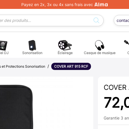
Payez en 2x, 3x ou 4x sans frais avec
conta
iel DJ
Sonorisation
Éclairage
Casque de musique
/
ge DJ
ffets voix
Percuss
 et Protections Sonorisation
COVER ART 915 RCF
ordes autres instruments
Accessoi
COVER 
erchandising
72,
ièces détachées pour guitares et basses
Garantie 3 a
atteries