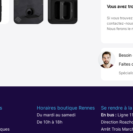
Vous avez tro
Si vous trouvez
contactez-nou
Nous ferons le 
Besoin 
Faites 
Spéciali
s
Horaires boutique Rennes
Se rendre à la
Du mardi au samedi
En bus :
Ligne 1
De 10h à 18h
Direction Roazho
iques
Arrêt Trois Marc