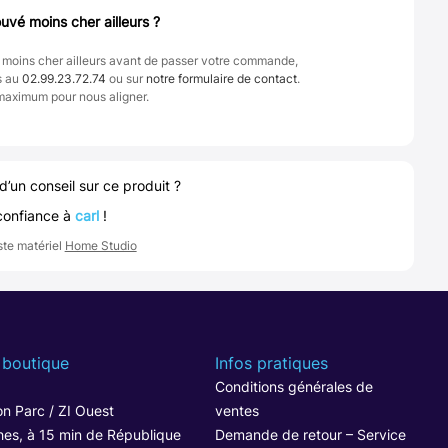
uvé moins cher ailleurs ?
 moins cher ailleurs avant de passer votre commande,
s au
02.99.23.72.74
ou sur
notre formulaire de contact
.
maximum pour nous aligner.
d’un conseil sur ce produit ?
confiance à
carl
!
ste matériel
Home Studio
 boutique
Infos pratiques
1
Conditions générales de
n Parc / ZI Ouest
ventes
hes, à 15 min de République
Demande de retour – Service