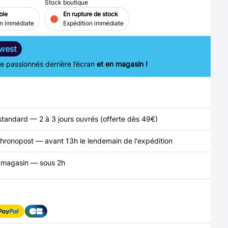
Stock boutique
ble
En rupture de stock
on immédiate
Expédition immédiate
west
 passionnés derrière l’écran
et en magasin !
standard — 2 à 3 jours ouvrés (offerte dès 49€)
hronopost — avant 13h le lendemain de l'expédition
n magasin — sous 2h