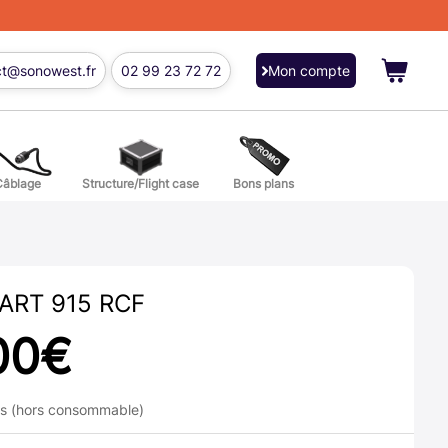
ct@sonowest.fr
02 99 23 72 72
Mon compte
Câblage
Structure/Flight case
Bons plans
ions
res batterie et percussion
ART 915 RCF
00
€
ns (hors consommable)