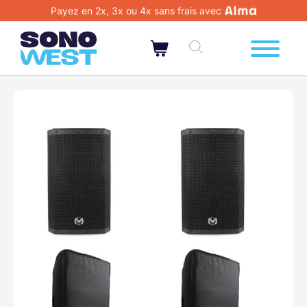
Payez en 2x, 3x ou 4x sans frais avec