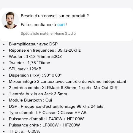
Besoin d’un conseil sur ce produit ?
Faites confiance à
carl
!
Spécialiste matériel
Home Studio
Bi-amplificateur avec DSP
Réponse en fréquences : 35Hz-20kHz
Woofer : 1×12 “65mm 50OZ
Tweeter : 1,75 “Titane
SPL max : 129dB
Dispersion (HxV) : 90° x 60°
Mixeur intégré 2 canaux avec contrôle du volume indépendant
2 entrées combo XLR/Jack 6.35mm, 1 sortie Mix Out XLR
1 entrée Aux in en Jack 3.5mm
Module Bluetooth : Oui
DSP : Fréquence d’échantillonnage 96 kHz 24 bits
Type d’ampli : LF Classe D Classe HF AB
Puissance d’ampli : LF400W + HF100W
Puissance crête : LF800W + HF200W
THD : à = 0,05%