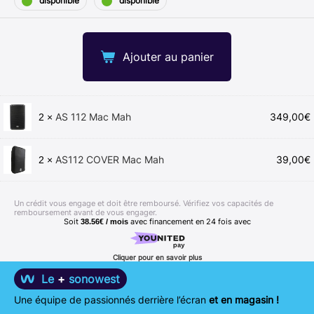
disponible
disponible
Ajouter au panier
AS 112 Mac Mah
349,00
€
2 ×
AS112 COVER Mac Mah
39,00
€
2 ×
Un crédit vous engage et doit être remboursé. Vérifiez vos capacités de
remboursement avant de vous engager.
Soit
avec financement en
24
fois avec
38.56€ / mois
Cliquer pour en savoir plus
Le
+
sonowest
Une équipe de passionnés derrière l’écran
et en magasin !