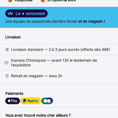
Indisponible
En rupture de stock
Le
+
sonowest
Une équipe de passionnés derrière l’écran
et en magasin !
Livraison
Livraison standard — 2 à 3 jours ouvrés (offerte dès 49€)
Express Chronopost — avant 13h le lendemain de
l'expédition
Retrait en magasin — sous 2h
Paiements
Vous avez trouvé moins cher ailleurs ?