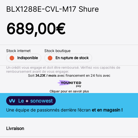
BLX1288E-CVL-M17 Shure
689,00
€
Stock internet
Stock boutique
Indisponible
En rupture de stock
Un crédit vous engage et doit être remboursé. Vérifiez vos capacités de
remboursement avant de vous engager.
Soit
avec financement en
24
fois avec
34.23€ / mois
Cliquer pour en savoir plus
Le
+
sonowest
Une équipe de passionnés derrière l’écran
et en magasin !
Livraison