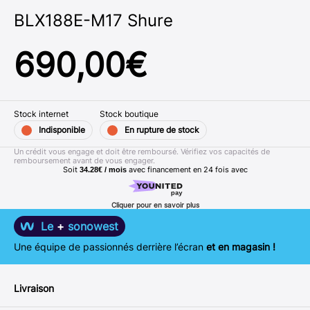
BLX188E-M17 Shure
690,00
€
Stock internet
Stock boutique
Indisponible
En rupture de stock
Un crédit vous engage et doit être remboursé. Vérifiez vos capacités de
remboursement avant de vous engager.
Soit
avec financement en
24
fois avec
34.28€ / mois
Cliquer pour en savoir plus
Le
+
sonowest
Une équipe de passionnés derrière l’écran
et en magasin !
Livraison