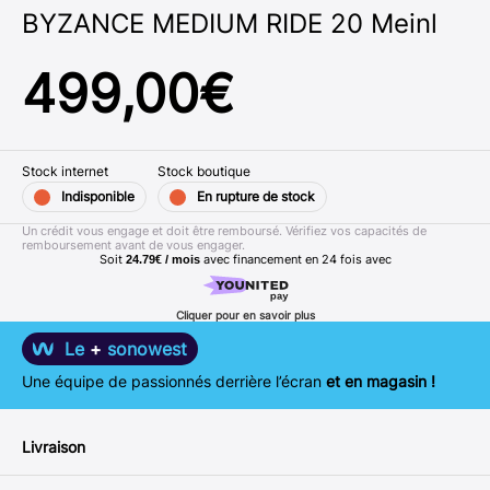
BYZANCE MEDIUM RIDE 20 Meinl
499,00
€
Stock internet
Stock boutique
Indisponible
En rupture de stock
Un crédit vous engage et doit être remboursé. Vérifiez vos capacités de
remboursement avant de vous engager.
Soit
avec financement en
24
fois avec
24.79€ / mois
Cliquer pour en savoir plus
Le
+
sonowest
Une équipe de passionnés derrière l’écran
et en magasin !
Livraison