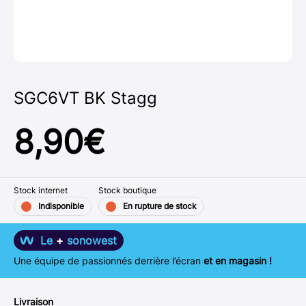
SGC6VT BK Stagg
8,90
€
Stock internet
Stock boutique
Indisponible
En rupture de stock
Le
+
sonowest
Une équipe de passionnés derrière l’écran
et en magasin !
Livraison