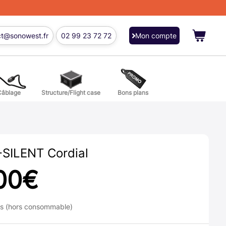
ct@sonowest.fr
02 99 23 72 72
Mon compte
Câblage
Structure/Flight case
Bons plans
ions
res batterie et percussion
SILENT Cordial
00
€
ns (hors consommable)