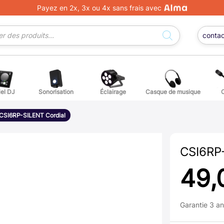
Payez en 2x, 3x ou 4x sans frais avec
conta
iel DJ
Sonorisation
Éclairage
Casque de musique
ge DJ
ffets voix
Percuss
CSI6RP-SILENT Cordial
ordes autres instruments
Accessoi
CSI6RP-
erchandising
49,
ièces détachées pour guitares et basses
Garantie 3 a
atteries