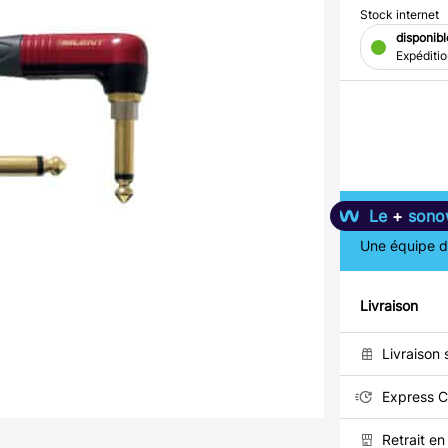
Stock internet
disponibl
Expéditi
Le
+
sono
Une équipe de
Livraison
Livraison 
Express C
Retrait e