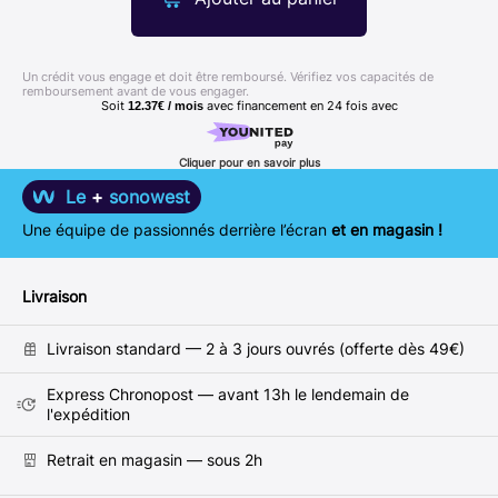
Un crédit vous engage et doit être remboursé. Vérifiez vos capacités de
remboursement avant de vous engager.
Soit
avec financement en
24
fois avec
12.37€ / mois
Cliquer pour en savoir plus
Le
+
sonowest
Une équipe de passionnés derrière l’écran
et en magasin !
Livraison
Livraison standard — 2 à 3 jours ouvrés (offerte dès 49€)
Express Chronopost — avant 13h le lendemain de
l'expédition
Retrait en magasin — sous 2h