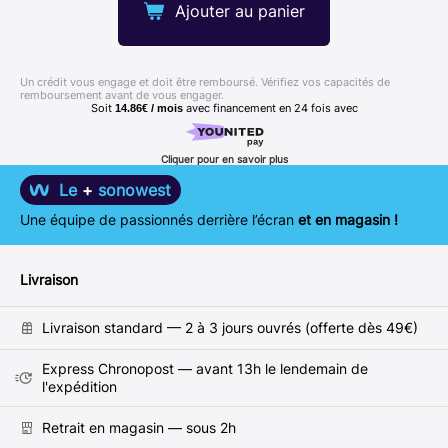
Ajouter au panier
Un crédit vous engage et doit être remboursé. Vérifiez vos capacités de
remboursement avant de vous engager.
Soit
avec financement en
24
fois avec
14.86€ / mois
Cliquer pour en savoir plus
Le
+
sonowest
Une équipe de passionnés derrière l’écran
et en magasin !
Livraison
Livraison standard — 2 à 3 jours ouvrés (offerte dès 49€)
Express Chronopost — avant 13h le lendemain de
l'expédition
Retrait en magasin — sous 2h