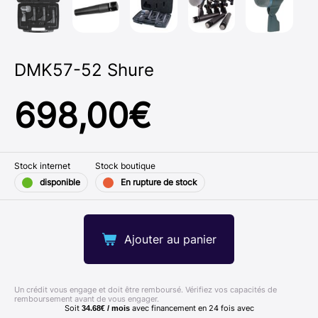
DMK57-52 Shure
698,00
€
Stock internet
Stock boutique
disponible
En rupture de stock
Ajouter au panier
Un crédit vous engage et doit être remboursé. Vérifiez vos capacités de
remboursement avant de vous engager.
Soit
avec financement en
24
fois avec
34.68€ / mois