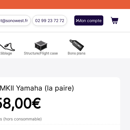
ct@sonowest.fr
02 99 23 72 72
Mon compte
Câblage
Structure/Flight case
Bons plans
ions
res batterie et percussion
MKII Yamaha (la paire)
58,00
€
ns (hors consommable)