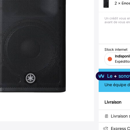
Ence
2 ×
Un crédit vous e
avant de vous en
Stock internet
Indisponi
Expéditi
Le
+
sono
Une équipe de
Livraison
Livraison 
Express C