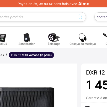
Payez en 2x, 3x ou 4x sans frais avec
conta
iel DJ
Sonorisation
Éclairage
Casque de musique
/
ge DJ
ffets voix
Percuss
ées
DXR 12 MKII Yamaha (la paire)
ordes autres instruments
Accessoi
DXR 12 
erchandising
1 4
ièces détachées pour guitares et basses
Garantie 3 a
atteries