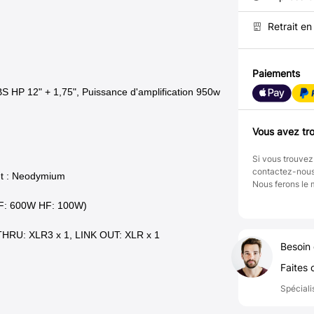
Retrait e
Paiements
S HP 12" + 1,75", Puissance d'amplification 950w
Vous avez tro
Si vous trouvez
contactez-nou
net : Neodymium
Nous ferons le 
LF: 600W HF: 100W)
THRU: XLR3 x 1, LINK OUT: XLR x 1
Besoin 
Faites 
Spéciali