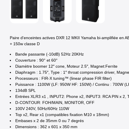
Paire d'enceintes actives DXR 12 MKII Yamaha bi-amplifiée en AB
+ 150w classe D
Bande passante (-10dB) 52Hz 20KHz
Couverture : 90° et 60°
Diamètre boomer 12″ cone, Moteur 2.5″, Magnet:Ferrite
Diaphragm : 1.75″, Type : 1″ throat compression driver, Mag
Processeurs : FIR-X tuning™ (linear phase FIR filter)
Puissance : 1100W (LF: 950W HF: 150W) / Continu : 700W (
134dB SPL
Entrées XLR3 x1 , INPUT2: Phone x2, INPUT3: RCA PIN x 2, 
D-CONTOUR: FOH/MAIN, MONITOR, OFF
100V 240V, 50Hz/60Hz 110W
Top x2, Rear x1 (compatibles fixation M10 x 18mm)
Embases x 2 de 35mm 0 ou 7 degrés
Dimensions : 362 x 601 x 350 mm