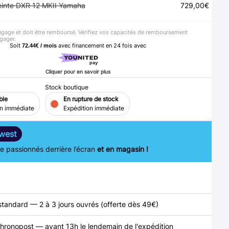
inte DXR 12 MKII Yamaha
729,00
€
ngage et doit être remboursé. Vérifiez vos capacités de remboursement
gager.
Soit
avec financement en
24
fois avec
72.44€ / mois
Cliquer pour en savoir plus
Stock boutique
ble
En rupture de stock
on immédiate
Expédition immédiate
west
 passionnés derrière l’écran
et en magasin !
standard — 2 à 3 jours ouvrés (offerte dès 49€)
hronopost — avant 13h le lendemain de l'expédition