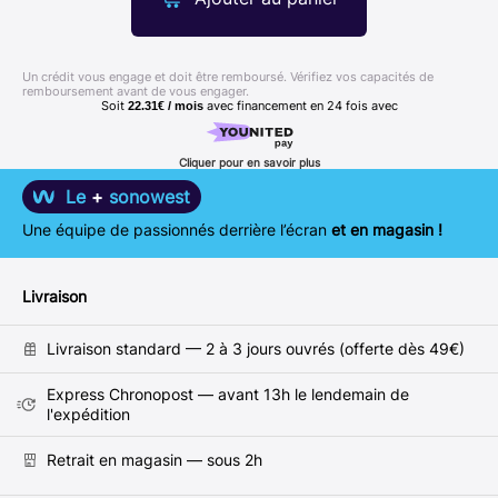
Un crédit vous engage et doit être remboursé. Vérifiez vos capacités de
remboursement avant de vous engager.
Soit
avec financement en
24
fois avec
22.31€ / mois
Cliquer pour en savoir plus
Le
+
sonowest
Une équipe de passionnés derrière l’écran
et en magasin !
Livraison
Livraison standard — 2 à 3 jours ouvrés (offerte dès 49€)
Express Chronopost — avant 13h le lendemain de
l'expédition
Retrait en magasin — sous 2h