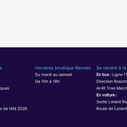
s
Horaires boutique Rennes
Se rendre à la
Du mardi au samedi
En bus :
Ligne 1
De 10h à 18h
Direction Roazho
iques
Arrêt Trois Marc
En voiture :
Sortie Lorient R
s de l’été 2026
Route de Lorient