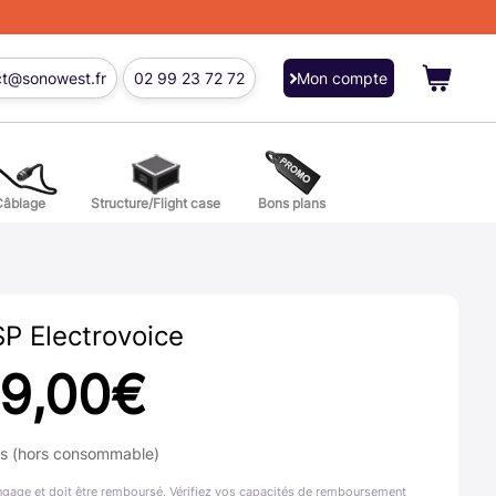
ct@sonowest.fr
02 99 23 72 72
Mon compte
Câblage
Structure/Flight case
Bons plans
ions
res batterie et percussion
P Electrovoice
29,00
€
ns (hors consommable)
ngage et doit être remboursé. Vérifiez vos capacités de remboursement