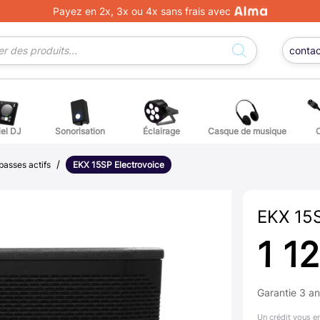
Payez en 2x, 3x ou 4x sans frais avec
conta
iel DJ
Sonorisation
Éclairage
Casque de musique
/
ge DJ
ffets voix
Percuss
basses actifs
EKX 15SP Electrovoice
ordes autres instruments
Accessoi
EKX 15S
erchandising
1 1
ièces détachées pour guitares et basses
Garantie 3 a
atteries
Un crédit vous e