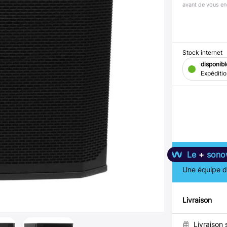
avant de vous en
Stock internet
disponibl
Expéditi
Le
+
sono
Une équipe de
Livraison
Livraison 