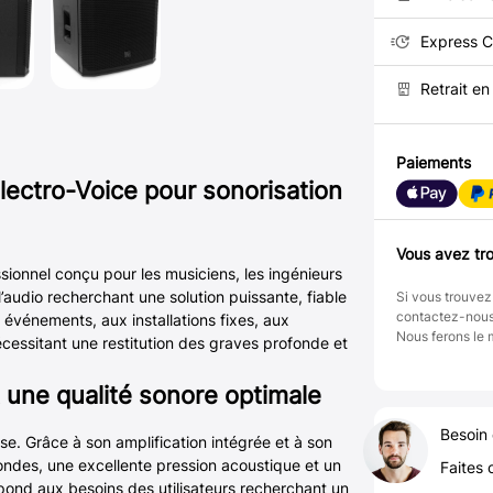
Express C
Retrait e
Paiements
lectro-Voice pour sonorisation
Vous avez tro
sionnel conçu pour les musiciens, les ingénieurs
l’audio recherchant une solution puissante, fiable
Si vous trouvez
contactez-nou
x événements, aux installations fixes, aux
Nous ferons le 
cessitant une restitution des graves profonde et
 une qualité sonore optimale
Besoin 
ise. Grâce à son amplification intégrée et à son
ondes, une excellente pression acoustique et un
Faites 
épond aux besoins des utilisateurs recherchant un