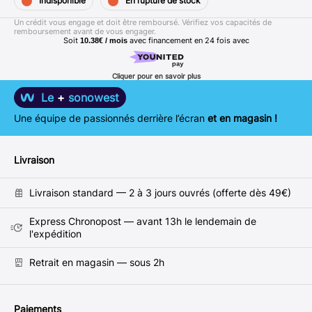
Indisponible
En rupture de stock
Un crédit vous engage et doit être remboursé. Vérifiez vos capacités de
remboursement avant de vous engager.
Soit
avec financement en
24
fois avec
10.38€ / mois
Cliquer pour en savoir plus
Le
+
sonowest
Une équipe de passionnés derrière l’écran
et en magasin !
Livraison
Livraison standard — 2 à 3 jours ouvrés (offerte dès 49€)
Express Chronopost — avant 13h le lendemain de
l'expédition
Retrait en magasin — sous 2h
Paiements