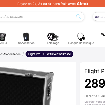
Payez en 2x, 3x ou 4x sans frais avec
conta
iel DJ
Sonorisation
Éclairage
Casque de musique
/
ge DJ
ffets voix
Percuss
ses Sonorisation
Flight Pro TF5 W Silver Walkasse
ordes autres instruments
Accessoi
Flight 
erchandising
289
ièces détachées pour guitares et basses
Garantie 3 a
atteries
Un crédit vous e
avant de vous en