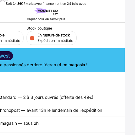
Soit
avec financement en
24
fois avec
14.36€ / mois
Cliquer pour en savoir plus
Stock boutique
ble
En rupture de stock
on immédiate
Expédition immédiate
west
 passionnés derrière l’écran
et en magasin !
standard — 2 à 3 jours ouvrés (offerte dès 49€)
hronopost — avant 13h le lendemain de l'expédition
n magasin — sous 2h