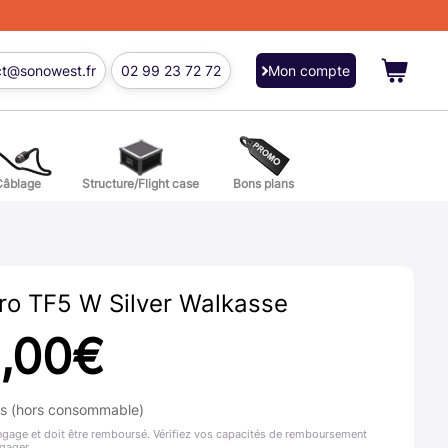
ct@sonowest.fr
02 99 23 72 72
Mon compte
Câblage
Structure/Flight case
Bons plans
ions
res batterie et percussion
Pro TF5 W Silver Walkasse
,00
€
ns (hors consommable)
ngage et doit être remboursé. Vérifiez vos capacités de remboursement
gager.