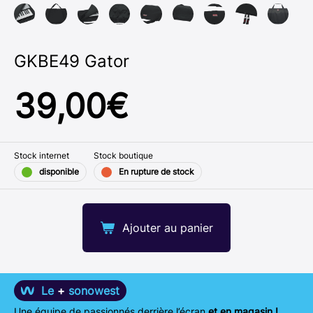
GKBE49 Gator
39,00
€
Stock internet
Stock boutique
disponible
En rupture de stock
Ajouter au panier
Le
+
sonowest
Une équipe de passionnés derrière l’écran
et en magasin !