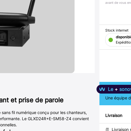
avant de vous en
Stock internet
disponibl
Expéditi
Le
+
sono
Une équipe de
nt et prise de parole
ns fil numérique conçu pour les chanteurs,
Livraison
t performante. Le GLXD24R+E-SM58-Z4 convient
onnelles.
Livraison 