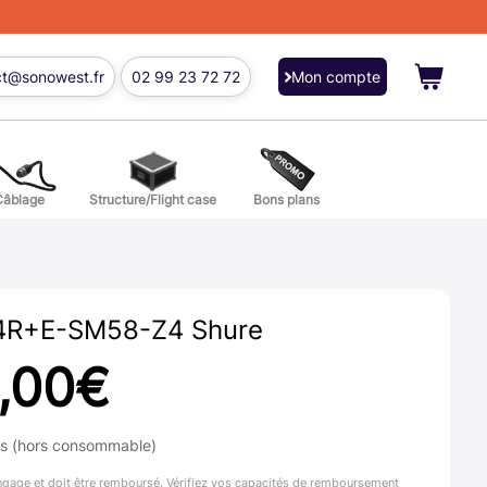
ct@sonowest.fr
02 99 23 72 72
Mon compte
Câblage
Structure/Flight case
Bons plans
ions
res batterie et percussion
R+E-SM58-Z4 Shure
,00
€
ns (hors consommable)
ngage et doit être remboursé. Vérifiez vos capacités de remboursement