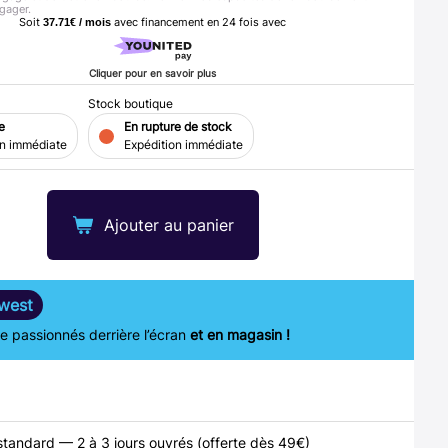
gager.
Soit
avec financement en
24
fois avec
37.71€ / mois
Cliquer pour en savoir plus
Stock boutique
e
En rupture de stock
on immédiate
Expédition immédiate
Ajouter au panier
west
 passionnés derrière l’écran
et en magasin !
standard — 2 à 3 jours ouvrés (offerte dès 49€)