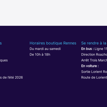
s
Horaires boutique Rennes
Se rendre à la
Du mardi au samedi
En bus :
Ligne 1
De 10h à 18h
Direction Roazho
iques
Arrêt Trois Marc
En voiture :
Sortie Lorient R
s de l’été 2026
Route de Lorient