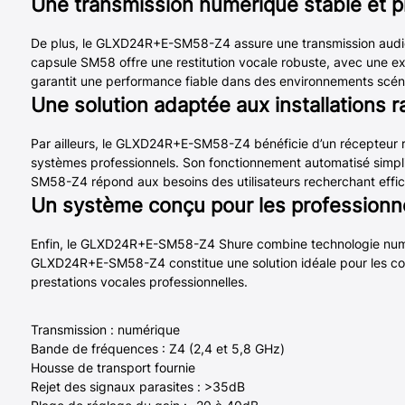
Une transmission numérique stable et p
De plus, le GLXD24R+E-SM58-Z4 assure une transmission audio 
capsule SM58 offre une restitution vocale robuste, avec une e
garantit une performance fiable dans des environnements scén
Une solution adaptée aux installations 
Par ailleurs, le GLXD24R+E-SM58-Z4 bénéficie d’un récepteur ra
systèmes professionnels. Son fonctionnement automatisé simpl
SM58-Z4 répond aux besoins des utilisateurs recherchant efficac
Un système conçu pour les professionn
Enfin, le GLXD24R+E-SM58-Z4 Shure combine technologie numér
GLXD24R+E-SM58-Z4 constitue une solution idéale pour les conc
prestations vocales professionnelles.
Transmission : numérique
Bande de fréquences : Z4 (2,4 et 5,8 GHz)
Housse de transport fournie
Rejet des signaux parasites : >35dB