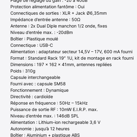
Plage de réglage du gain : -20 à 40dB
Protection alimentation fantôme : Oui
Connectiques de sorties : XLR + Jack Ø6,35mm
Impédance d’entrée antenne : 50Ω
Antenne : 2x Dual Diple manchon 1/2 onde, fixes
Niveau d’entrée max. : -20dBm
Boîtier : Plastique moulé
Connectique : USB-C
Alimentation : adaptateur secteur 14,5V – 17V, 600 mA fourni
Format : Standard Rack 19″ 1U, kit de montage en rack fourni
Dimensions : 197 x 162 x 41mm, antennes repliées
Poids : 310g
Capsule interchangeable
Fourni avec : capsule SM58
Fonctionnement : Dynamique
Directivité : cardioïde
Réponse en fréquence : 50Hz – 15kHz
Puissance de sortie RF : 10mW E.I.R.P. max.
Niveau d’entrée max. : 146dB SPL
Alimentation : Lithium-ion rechargeable 3,6 V
Autonomie : jusqu’à 12 heures
Boîtier : Aluminium + plastique ABS