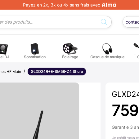
Payez en 2x, 3x ou 4x sans frais avec
conta
iel DJ
Sonorisation
Éclairage
Casque de musique
/
ge DJ
ffets voix
Percuss
nes HF Main
GLXD24R+E-SM58-Z4 Shure
ordes autres instruments
Accessoi
GLXD24
erchandising
759
ièces détachées pour guitares et basses
Garantie 3 a
atteries
Un crédit vous e