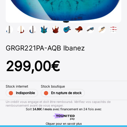
GRGR221PA-AQB Ibanez
299,00
€
Stock internet
Stock boutique
Indisponible
En rupture de stock
Un crédit vous engage et doit être remboursé. Vérifiez vos capacités de
remboursement avant de vous engager.
Soit
avec financement en
24
fois avec
14.86€ / mois
Cliquer pour en savoir plus