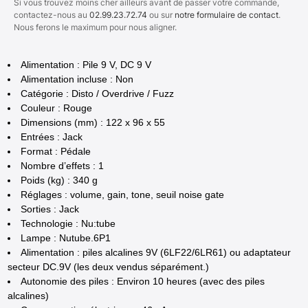
Si vous trouvez moins cher ailleurs avant de passer votre commande,
contactez-nous au
02.99.23.72.74
ou sur
notre formulaire de contact
.
Nous ferons le maximum pour nous aligner.
Alimentation : Pile 9 V, DC 9 V
Alimentation incluse : Non
Catégorie : Disto / Overdrive / Fuzz
Couleur : Rouge
Dimensions (mm) : 122 x 96 x 55
Entrées : Jack
Format : Pédale
Nombre d’effets : 1
Poids (kg) : 340 g
Réglages : volume, gain, tone, seuil noise gate
Sorties : Jack
Technologie : Nu:tube
Lampe : Nutube.6P1
Alimentation : piles alcalines 9V (6LF22/6LR61) ou adaptateur
secteur DC.9V (les deux vendus séparément.)
Autonomie des piles : Environ 10 heures (avec des piles
alcalines)