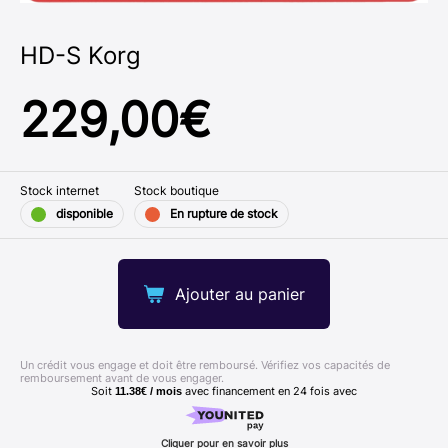
HD-S Korg
229,00
€
Stock internet
Stock boutique
disponible
En rupture de stock
Ajouter au panier
Un crédit vous engage et doit être remboursé. Vérifiez vos capacités de
remboursement avant de vous engager.
Soit
avec financement en
24
fois avec
11.38€ / mois
Cliquer pour en savoir plus