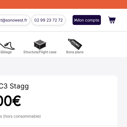
ct@sonowest.fr
02 99 23 72 72
Mon compte
Câblage
Structure/Flight case
Bons plans
ions
res batterie et percussion
C3 Stagg
00
€
ns (hors consommable)