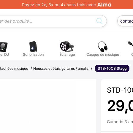
Payez en 2x, 3x ou 4x sans frais avec
conta
iel DJ
Sonorisation
Éclairage
Casque de musique
/
/
ge DJ
ffets voix
Percuss
étachées musique
Housses et étuis guitares / amplis
STB-10C3 Stagg
ordes autres instruments
Accessoi
STB-10
erchandising
29,
ièces détachées pour guitares et basses
Garantie 3 a
atteries