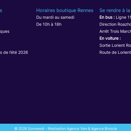
s
Horaires boutique Rennes
Se rendre à la
Du mardi au samedi
En bus :
Ligne 1
De 10h à 18h
Direction Roazho
iques
Arrêt Trois Marc
En voiture :
Sortie Lorient R
s de l’été 2026
Route de Lorient
© 2026 Sonowest - Réalisation Agence Yam & Agence Binocle