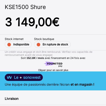
KSE1500 Shure
3 149,00
€
Stock internet
Stock boutique
Indisponible
En rupture de stock
Un crédit vous engage et doit être remboursé. Vérifiez vos capacités de
remboursement avant de vous engager.
Soit
avec financement en
24
fois avec
152.16€ / mois
Cliquer pour en savoir plus
Le
+
sonowest
Une équipe de passionnés derrière l’écran
et en magasin !
Livraison