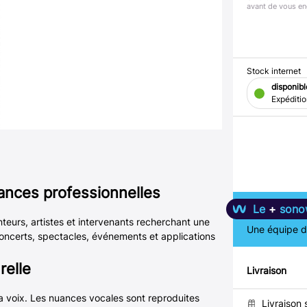
avant de vous en
Stock internet
disponibl
Expéditi
ances professionnelles
Le
+
sono
urs, artistes et intervenants recherchant une
Une équipe de
ncerts, spectacles, événements et applications
relle
Livraison
 la voix. Les nuances vocales sont reproduites
Livraison 