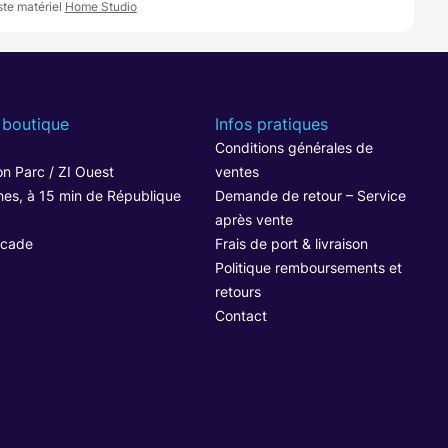
ste matériel
Home Studio
 boutique
Infos pratiques
1
Conditions générales de
n Parc / ZI Ouest
ventes
hes, à 15 min de République
Demande de retour – Service
après vente
ocade
Frais de port & livraison
Politique remboursements et
retours
Contact