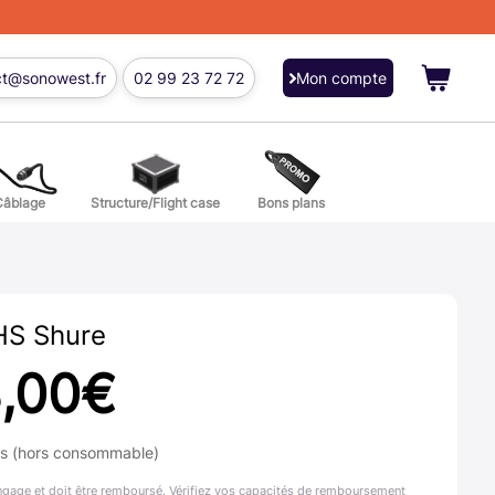
ct@sonowest.fr
02 99 23 72 72
Mon compte
Câblage
Structure/Flight case
Bons plans
ions
res batterie et percussion
S Shure
,00
€
ns (hors consommable)
ngage et doit être remboursé. Vérifiez vos capacités de remboursement