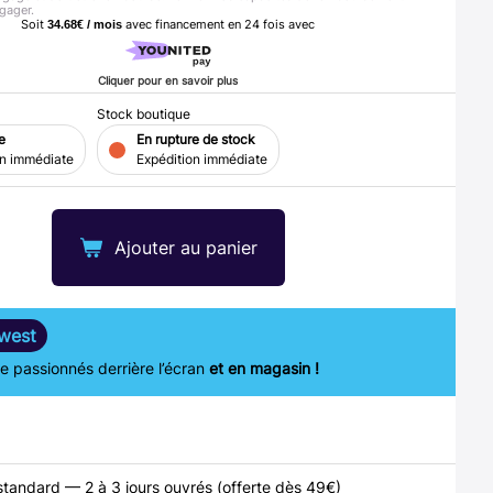
gager.
Soit
avec financement en
24
fois avec
34.68€ / mois
Cliquer pour en savoir plus
Stock boutique
e
En rupture de stock
on immédiate
Expédition immédiate
Ajouter au panier
west
 passionnés derrière l’écran
et en magasin !
standard — 2 à 3 jours ouvrés (offerte dès 49€)