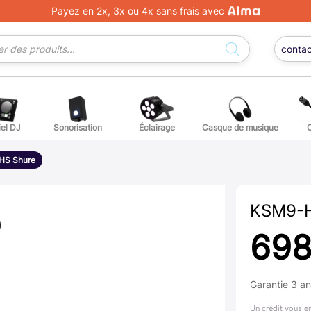
Payez en 2x, 3x ou 4x sans frais avec
conta
iel DJ
Sonorisation
Éclairage
Casque de musique
ge DJ
ffets voix
Percuss
HS Shure
ordes autres instruments
Accessoi
KSM9-H
erchandising
698
ièces détachées pour guitares et basses
Garantie 3 a
atteries
Un crédit vous e