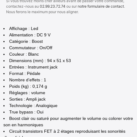
Si vous trouvez moins cher ailleurs avant de passer votre commande,
contactez-nous au
02.99.23.72.74
ou sur
notre formulaire de contact
.
Nous ferons le maximum pour nous aligner.
Affichage : Led
Alimentation : DC 9 V
Catégorie : Boost
Commutateur : On/Off
Couleur : Blanc
Dimensions (mm) : 94 x 51 x 53
Entrées : Instrument jack
Format : Pédale
Nombre d’effets : 1
Poids (kg) : 0,174 g
Réglages : volume
Sorties : Ampli jack
Technologie : Analogique
True bypass : Oui
Boost clair ou saturé pour augmenter le volume ou colorer votre
son en harmoniques
Circuit transistors FET à 2 étages reproduisant les sonorités