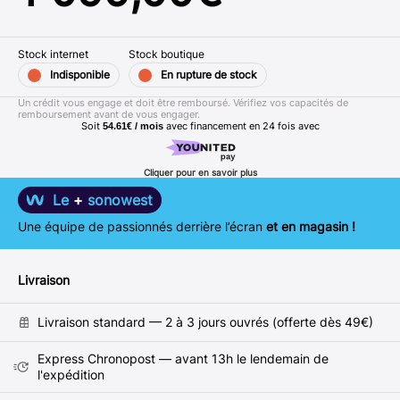
Stock internet
Stock boutique
Indisponible
En rupture de stock
Un crédit vous engage et doit être remboursé. Vérifiez vos capacités de
remboursement avant de vous engager.
Soit
avec financement en
24
fois avec
54.61€ / mois
Cliquer pour en savoir plus
Le
+
sonowest
Une équipe de passionnés derrière l’écran
et en magasin !
Livraison
Livraison standard — 2 à 3 jours ouvrés (offerte dès 49€)
Express Chronopost — avant 13h le lendemain de
l'expédition