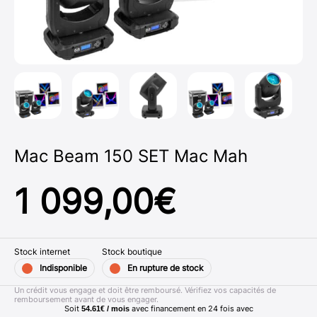
Mac Beam 150 SET Mac Mah
1 099,00
€
Stock internet
Stock boutique
Indisponible
En rupture de stock
Un crédit vous engage et doit être remboursé. Vérifiez vos capacités de
remboursement avant de vous engager.
Soit
avec financement en
24
fois avec
54.61€ / mois