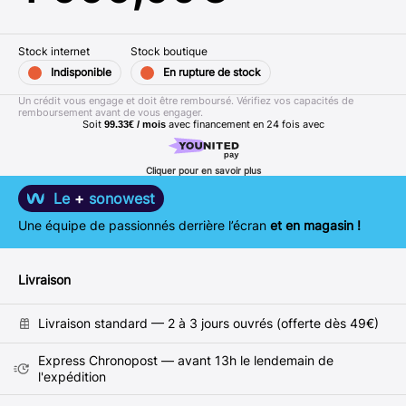
Stock internet
Stock boutique
Indisponible
En rupture de stock
Un crédit vous engage et doit être remboursé. Vérifiez vos capacités de
remboursement avant de vous engager.
Soit
avec financement en
24
fois avec
99.33€ / mois
Cliquer pour en savoir plus
Le
+
sonowest
Une équipe de passionnés derrière l’écran
et en magasin !
Livraison
Livraison standard — 2 à 3 jours ouvrés (offerte dès 49€)
Express Chronopost — avant 13h le lendemain de
l'expédition